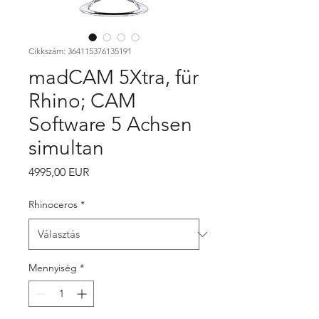
Cikkszám: 364115376135191
madCAM 5Xtra, für
Rhino; CAM
Software 5 Achsen
simultan
Ár
4995,00 EUR
Rhinoceros
*
Mennyiség
*