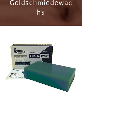
Goldschmiedewac
hs