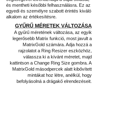
és mentheti későbbi felhasználásra. Ez az
egyedi és személyre szabott érintés kiváló
alkalom az értékesítésre.
GYŰRŰ MÉRETEK VÁLTOZÁSA
A gyűrű méretének változása, az egyik
legerősebb Matrix funkció, most javult a
MatrixGold számára. Adja hozzá a
rajzolatot a Ring Resizer eszközhöz,
válassza ki a kívánt méretet, majd
kattintson a Change Ring Size gombra. A
MatrixGold másodpercek alatt kibővített
mintákat hoz létre, anélkül, hogy
.
befolyásolná a drágakő elrendezéseit