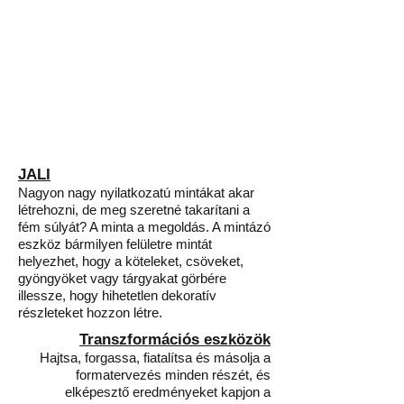
JALI
Nagyon nagy nyilatkozatú mintákat akar
létrehozni, de meg szeretné takarítani a
fém súlyát? A minta a megoldás. A mintázó
eszköz bármilyen felületre mintát
helyezhet, hogy a köteleket, csöveket,
gyöngyöket vagy tárgyakat görbére
illessze, hogy hihetetlen dekoratív
részleteket hozzon létre.
Transzformációs eszközök
Hajtsa, forgassa, fiatalítsa és másolja a
formatervezés minden részét, és
elképesztő eredményeket kapjon a