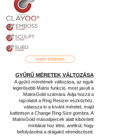
mehr erfahren
GYŰRŰ MÉRETEK VÁLTOZÁSA
A gyűrű méretének változása, az egyik
legerősebb Matrix funkció, most javult a
MatrixGold számára. Adja hozzá a
rajzolatot a Ring Resizer eszközhöz,
válassza ki a kívánt méretet, majd
kattintson a Change Ring Size gombra. A
MatrixGold másodpercek alatt kibővített
mintákat hoz létre, anélkül, hogy
.
befolyásolná a drágakő elrendezéseit