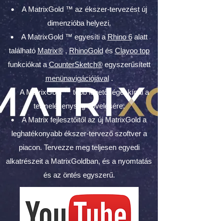
A MatrixGold ™ az ékszer-tervezést új
dimenzióba helyezi.
A MatrixGold ™ egyesíti a
Rhino 6
alatt
található
Matrix®
,
RhinoGold
és
Clayoo top
funkciókat a
CounterSketch®
egyszerűsített
menünavigációjával
.
A MatrixGold ™ több lehetőséget kínál a
termelékenység növelésére.
A Matrix fejlesztőitől az új MatrixGold a
leghatékonyabb ékszer-tervező szoftver a
piacon. Tervezze meg teljesen egyedi
alkatrészeit a MatrixGoldban, és a nyomtatás
és az öntés egyszerű.