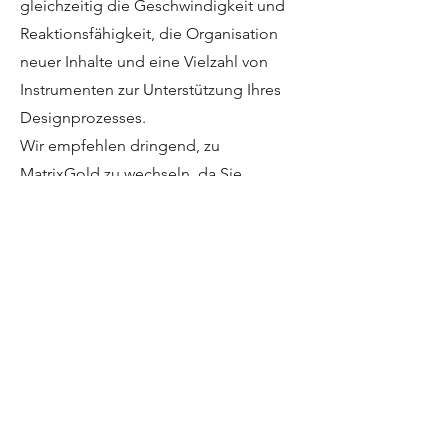
gleichzeitig die Geschwindigkeit und
Reaktionsfähigkeit, die Organisation
neuer Inhalte und eine Vielzahl von
Instrumenten zur Unterstützung Ihres
Designprozesses.
Wir empfehlen dringend, zu
MatrixGold zu wechseln, da Sie
zusätzliche Vorteile erhalten, während
Sie lernen, wie Sie dieses Programm
effizient nutzen können.
Mit Ihrem MatrixGold-Kauf erhalten Sie
Jede vor Juni 2022 erworbene Lizenz
erhält Zugriff auf das nächste
kostenpflichtige Upgrade.
Exklusiver Zugriff auf MatrixGold,
technischen Support, vollen Zugriff auf