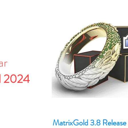
ar
l 2024
MatrixGold 3.8 Release