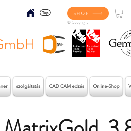
Top
SHOP
© Copyright
 GmbH
nner
szolgáltatás
CAD CAM edzés
Online-Shop
V
MatrixGold 3.