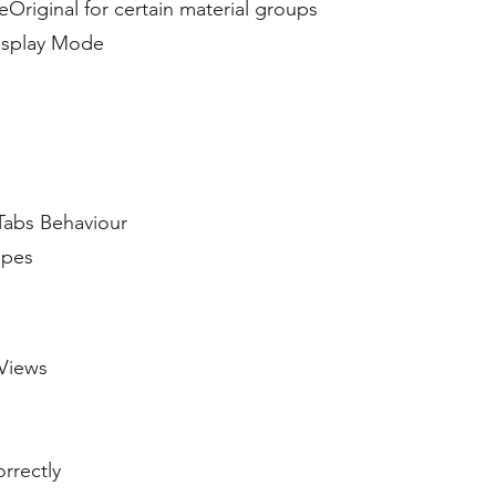
Original for certain material groups
isplay Mode
abs Behaviour
apes
 Views
rrectly