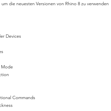
t, um die neuesten Versionen von Rhino 8 zu verwenden
er Devices
es
rk Mode
ction
ditional Commands
ckness