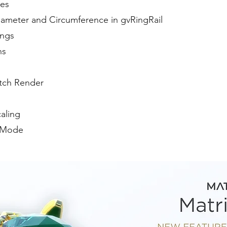
res
iameter and Circumference in gvRingRail
ings
ns
atch Render
aling
y Mode